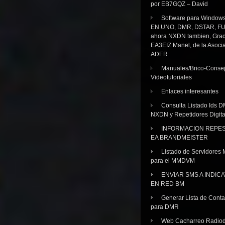
por EB7GQZ – David
Software para Windo
EN UNO, DMR, DSTAR, FU
ahora NXDN tambien, Grac
EA3EIZ Manel, de la Asoci
ADER
Manuales/Brico-Consej
Videotutoriales
Enlaces interesantes
Consulta Listado Ids D
NXDN y Repetidores Digita
INFORMACION REPE
EA BRANDMEISTER
Listado de Servidores 
para el MMDVM
ENVIAR SMS A INDIC
EN RED BM
Generar Lista de Cont
para DMR
Web Cacharreo Radiod