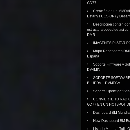
GD77
Creación de un MMDV
Dstar y FUCSION) y Desarr
Descripción contenido 
estructura codeplug asi co
DMR
IMAGENES PI STAR 
Mapa Repetidores DM
España
Soporte Firmware y Sof
DV4MINI
SOPORTE SOFTWAR
BLUEDV – DVMEGA
Soporte OpenSpot Sha
CONVIERTE TU RADI
GD77 EN UN HOTSPOT D
Dashboard BM Mundia
New Dashboard BM E
Listado Mundial Talks