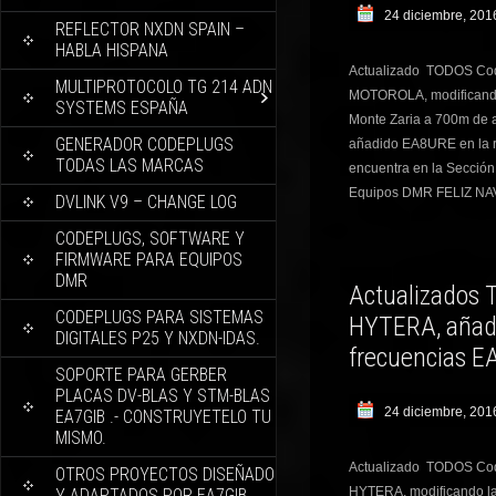
24 diciembre, 201
REFLECTOR NXDN SPAIN –
HABLA HISPANA
Actualizado TODOS Cod
MULTIPROTOCOLO TG 214 ADN
MOTOROLA, modificando
SYSTEMS ESPAÑA
Monte Zaria a 700m de a
GENERADOR CODEPLUGS
añadido EA8URE en la
TODAS LAS MARCAS
encuentra en la Sección
Equipos DMR FELIZ NAV
DVLINK V9 – CHANGE LOG
CODEPLUGS, SOFTWARE Y
FIRMWARE PARA EQUIPOS
DMR
Actualizado
CODEPLUGS PARA SISTEMAS
HYTERA, añad
DIGITALES P25 Y NXDN-IDAS.
frecuencias 
SOPORTE PARA GERBER
PLACAS DV-BLAS Y STM-BLAS
24 diciembre, 201
EA7GIB .- CONSTRUYETELO TU
MISMO.
Actualizado TODOS Cod
OTROS PROYECTOS DISEÑADO
HYTERA, modificando la
Y ADAPTADOS POR EA7GIB.