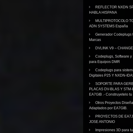
REFLECTOR NXDN SP
HABLA HISPANA
MULTIPROTOCOLO TG
ADN SYSTEMS España
Generador Codeplugs t
Marcas
DVLINK V9 – CHANGE
Codeplugs, Software y
para Equipos DMR
Codeplugs para sistem
Digitales P25 Y NXDN-IDA
SOPORTE PARA GER
PLACAS DV-BLAS Y STM-
EA7GIB .- Construyetelo tu
Otros Proyectos Diseñ
Adaptados por EA7GIB.
PROYECTOS DE EA7J
JOSE ANTONIO
Impresiones 3D para tu