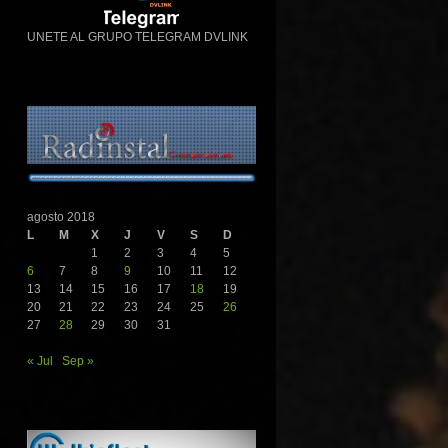
UNETE AL GRUPO TELEGRAM DVLINK
agosto 2018
L
M
X
J
V
S
D
1
2
3
4
5
6
7
8
9
10
11
12
13
14
15
16
17
18
19
20
21
22
23
24
25
26
27
28
29
30
31
« Jul
Sep »