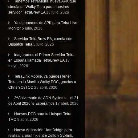
Tenemos TetraMiura, nueva APK que
simula un Walky Tetra para nuestros
servidor TetraBrew EA
13 julio, 2026
Ya diponemos de APK para Tetra Live
Monitor
5 julio, 2026
Servidor TetraBrew EA, cuenta con
Dispatch Tetra
5 julio, 2026
Inaguramos el Primer Servidor Tetra
en España llamada TetraBrew EA
13
mayo, 2026
TetraLink Mobile, ya puedes tener
Tetra en tu Movil o Walky POC, gracias a
Chris YO3TCO
25 abril, 2026
2º Aniversario de ADN Systems – el 21
de Abril 2026 te Esperamos
17 abril, 2026
Nuevas PCB para tu Hotspot Tetra
TMO
9 abril, 2026
Nueva Aplicación HamBridge para
realizar crosslilnk entre Zello y Svxlink,