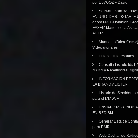
por EB7GQZ – David
Software para Windo
EN UNO, DMR, DSTAR, FU
ahora NXDN tambien, Grac
EA3EIZ Manel, de la Asoci
ADER
Manuales/Brico-Consej
Videotutoriales
Enlaces interesantes
Consulta Listado Ids D
NXDN y Repetidores Digita
INFORMACION REPE
EA BRANDMEISTER
Listado de Servidores 
para el MMDVM
ENVIAR SMS A INDIC
EN RED BM
Generar Lista de Cont
para DMR
Web Cacharreo Radiod