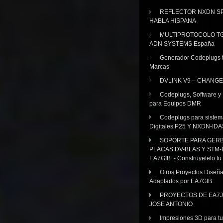
REFLECTOR NXDN SP
HABLA HISPANA
MULTIPROTOCOLO TG
ADN SYSTEMS España
Generador Codeplugs t
Marcas
DVLINK V9 – CHANGE
Codeplugs, Software y
para Equipos DMR
Codeplugs para sistem
Digitales P25 Y NXDN-IDA
SOPORTE PARA GER
PLACAS DV-BLAS Y STM-
EA7GIB .- Construyetelo tu
Otros Proyectos Diseñ
Adaptados por EA7GIB.
PROYECTOS DE EA7J
JOSE ANTONIO
Impresiones 3D para tu