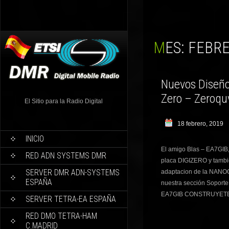
MES:
FEBRE
Nuevos Diseño
Zero – Zeroqu
El Sitio para la Radio Digital
18 febrero, 2019
INICIO
El amigo Blas – EA7GIB,
RED ADN SYSTEMS DMR
placa DIGIZERO y tambi
SERVER DMR ADN-SYSTEMS
adaptacion de la NANO
ESPAÑA
nuestra sección Soport
EA7GIB CONSTRUYETE
SERVER TETRA-EA ESPAÑA
RED DMO TETRA-HAM
C.MADRID