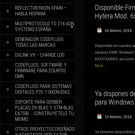
Disponible Fi
REFLECTOR NXDN SPAIN –
HABLA HISPANA
Hytera Mod. 
MULTIPROTOCOLO TG 214 ADN
SYSTEMS ESPAÑA
16 febrero, 2019
GENERADOR CODEPLUGS
TODAS LAS MARCAS
Disponible en nuestra s
equipos DMR, firmware 
DVLINK V9 – CHANGE LOG
6XX/7XX/9XX, asi como 
CODEPLUGS, SOFTWARE Y
More...
FIRMWARE PARA EQUIPOS
DMR
CODEPLUGS PARA SISTEMAS
DIGITALES P25 Y NXDN-IDAS.
Ya dispones 
para Windows 
SOPORTE PARA GERBER
PLACAS DV-BLAS Y STM-BLAS
EA7GIB .- CONSTRUYETELO TU
15 febrero, 2019
MISMO.
OTROS PROYECTOS DISEÑADO
Ya tenemos disponible g
Y ADAPTADOS POR EA7GIB.