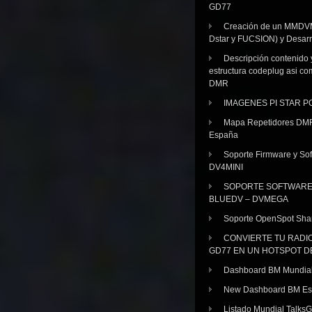
GD77
Creación de un MMDV
Dstar y FUCSION) y Desarr
Descripción contenido 
estructura codeplug asi co
DMR
IMAGENES PI STAR 
Mapa Repetidores DM
España
Soporte Firmware y Sof
DV4MINI
SOPORTE SOFTWAR
BLUEDV – DVMEGA
Soporte OpenSpot Sha
CONVIERTE TU RADI
GD77 EN UN HOTSPOT D
Dashboard BM Mundia
New Dashboard BM E
Listado Mundial Talks