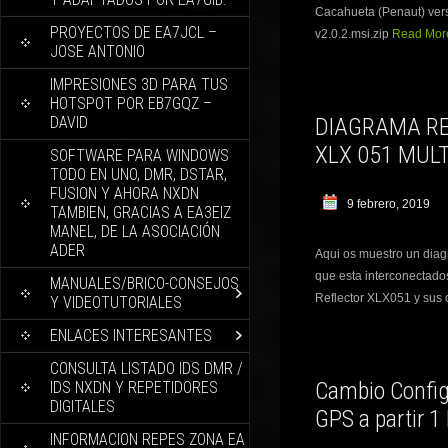
Cacahueta (Penaut) ver
PROYECTOS DE EA7JCL –
v2.0.2.msi.zip
Read More
JOSE ANTONIO
IMPRESIONES 3D PARA TUS
HOTSPOT POR EB7GQZ –
DAVID
DIAGRAMA R
XLX 051 MUL
SOFTWARE PARA WINDOWS
TODO EN UNO, DMR, DSTAR,
FUSION Y AHORA NXDN
9 febrero, 2019
TAMBIEN, GRACIAS A EA3EIZ
MANEL, DE LA ASOCIACIÓN
ADER
Aqui os muestro un diag
que esta interconectados
MANUALES/BRICO-CONSEJOS
Reflector XLX051 y sus d
Y VIDEOTUTORIALES
ENLACES INTERESANTES
CONSULTA LISTADO IDS DMR /
Cambio Config
IDS NXDN Y REPETIDORES
DIGITALES
GPS a partir 
INFORMACION REPES ZONA EA