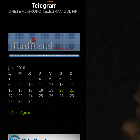
UNETE AL GRUPO TELEGRAM DVLINK
julio 2019
L
M
X
J
V
S
D
1
2
3
4
5
6
7
8
9
10
11
12
13
14
15
16
17
18
19
20
21
22
23
24
25
26
27
28
29
30
31
« Jun
Ago »