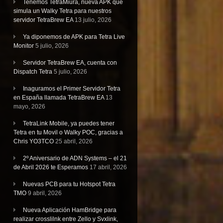
Tenemos TetraMiura, nueva APK que
simula un Walky Tetra para nuestros
servidor TetraBrew EA
13 julio, 2026
Ya diponemos de APK para Tetra Live
Monitor
5 julio, 2026
Servidor TetraBrew EA, cuenta con
Dispatch Tetra
5 julio, 2026
Inaguramos el Primer Servidor Tetra
en España llamada TetraBrew EA
13
mayo, 2026
TetraLink Mobile, ya puedes tener
Tetra en tu Movil o Walky POC, gracias a
Chris YO3TCO
25 abril, 2026
2º Aniversario de ADN Systems – el 21
de Abril 2026 te Esperamos
17 abril, 2026
Nuevas PCB para tu Hotspot Tetra
TMO
9 abril, 2026
Nueva Aplicación HamBridge para
realizar crosslilnk entre Zello y Svxlink,