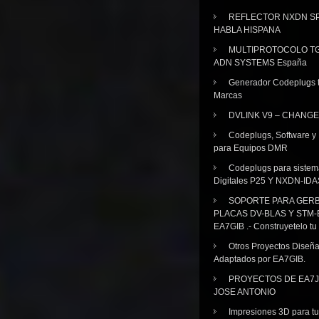
REFLECTOR NXDN SP
HABLA HISPANA
MULTIPROTOCOLO TG
ADN SYSTEMS España
Generador Codeplugs t
Marcas
DVLINK V9 – CHANGE
Codeplugs, Software y
para Equipos DMR
Codeplugs para sistem
Digitales P25 Y NXDN-IDA
SOPORTE PARA GER
PLACAS DV-BLAS Y STM-
EA7GIB .- Construyetelo tu
Otros Proyectos Diseñ
Adaptados por EA7GIB.
PROYECTOS DE EA7J
JOSE ANTONIO
Impresiones 3D para tu