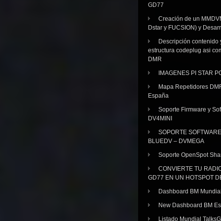
GD77
Creación de un MMDV
Dstar y FUCSION) y Desarr
Descripción contenido 
estructura codeplug asi co
DMR
IMAGENES PI STAR 
Mapa Repetidores DM
España
Soporte Firmware y Sof
DV4MINI
SOPORTE SOFTWAR
BLUEDV – DVMEGA
Soporte OpenSpot Sha
CONVIERTE TU RADI
GD77 EN UN HOTSPOT D
Dashboard BM Mundia
New Dashboard BM E
Listado Mundial Talks