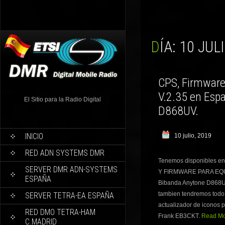
DÍA:
10 JULI
CPS, Firmware 
V.2.35 en Espa
El Sitio para la Radio Digital
D868UV.
INICIO
10 julio, 2019
RED ADN SYSTEMS DMR
Tenemos disponibles 
SERVER DMR ADN-SYSTEMS
Y FIRMWARE PARA EQU
ESPAÑA
Bibanda Anytone D868UV
tambien tendremos todo l
SERVER TETRA-EA ESPAÑA
actualizador de iconos p
RED DMO TETRA-HAM
Frank EB3CKT.
Read Mor
C.MADRID