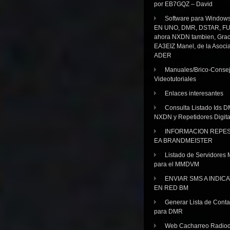
por EB7GQZ – David
Software para Windo
EN UNO, DMR, DSTAR, FU
ahora NXDN tambien, Grac
EA3EIZ Manel, de la Asoci
ADER
Manuales/Brico-Consej
Videotutoriales
Enlaces interesantes
Consulta Listado Ids D
NXDN y Repetidores Digita
INFORMACION REPE
EA BRANDMEISTER
Listado de Servidores 
para el MMDVM
ENVIAR SMS A INDIC
EN RED BM
Generar Lista de Cont
para DMR
Web Cacharreo Radiod