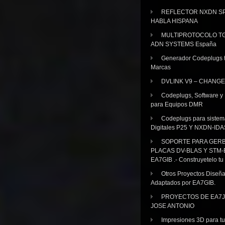
REFLECTOR NXDN SP
HABLA HISPANA
MULTIPROTOCOLO TG
ADN SYSTEMS España
Generador Codeplugs t
Marcas
DVLINK V9 – CHANGE
Codeplugs, Software y
para Equipos DMR
Codeplugs para sistem
Digitales P25 Y NXDN-IDA
SOPORTE PARA GER
PLACAS DV-BLAS Y STM-
EA7GIB .- Construyetelo tu
Otros Proyectos Diseñ
Adaptados por EA7GIB.
PROYECTOS DE EA7J
JOSE ANTONIO
Impresiones 3D para tu