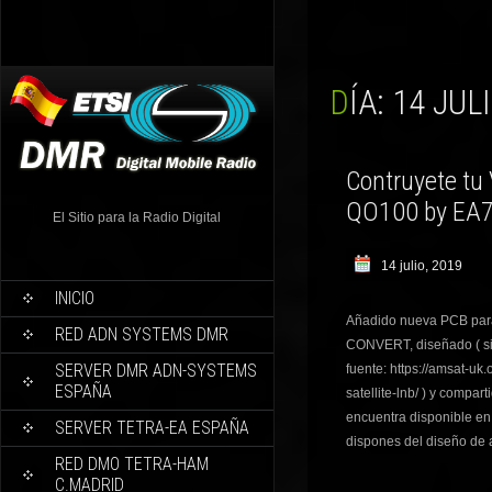
DÍA:
14 JULI
Contruyete tu
QO100 by EA7
El Sitio para la Radio Digital
14 julio, 2019
INICIO
Añadido nueva PCB para
RED ADN SYSTEMS DMR
CONVERT, diseñado ( s
SERVER DMR ADN-SYSTEMS
fuente: https://amsat-uk.
ESPAÑA
satellite-lnb/ ) y compar
encuentra disponible e
SERVER TETRA-EA ESPAÑA
dispones del diseño de 
RED DMO TETRA-HAM
C.MADRID