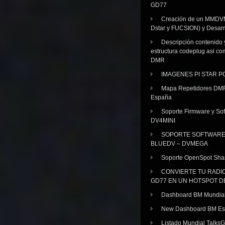
GD77
Creación de un MMDV
Dstar y FUCSION) y Desarr
Descripción contenido 
estructura codeplug asi co
DMR
IMAGENES PI STAR 
Mapa Repetidores DM
España
Soporte Firmware y Sof
DV4MINI
SOPORTE SOFTWAR
BLUEDV – DVMEGA
Soporte OpenSpot Sha
CONVIERTE TU RADI
GD77 EN UN HOTSPOT D
Dashboard BM Mundia
New Dashboard BM E
Listado Mundial Talks