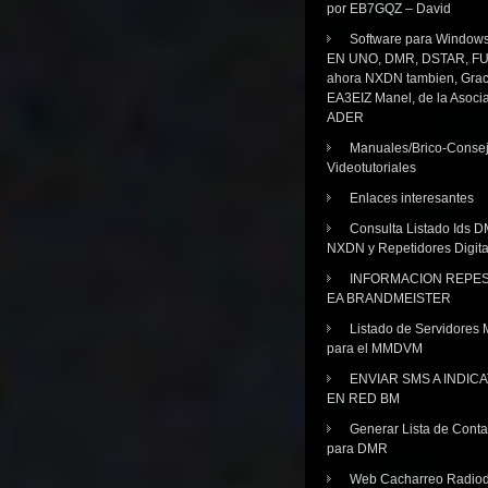
por EB7GQZ – David
Software para Windo
EN UNO, DMR, DSTAR, FU
ahora NXDN tambien, Grac
EA3EIZ Manel, de la Asoci
ADER
Manuales/Brico-Consej
Videotutoriales
Enlaces interesantes
Consulta Listado Ids D
NXDN y Repetidores Digita
INFORMACION REPE
EA BRANDMEISTER
Listado de Servidores 
para el MMDVM
ENVIAR SMS A INDIC
EN RED BM
Generar Lista de Cont
para DMR
Web Cacharreo Radiod