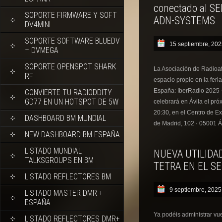
conectado al S
SOPORTE FIRMWARE Y SOFT
ADN-SYSTEMS
DV4MINI
SOPORTE SOFTWARE BLUEDV
15 septiembre, 20
– DVMEGA
SOPORTE OPENSPOT SHARK
La Asociación de Radioa
RF
espacio propio en la feri
España: IberRadio 2025 
CONVIERTE TU RADIODDITY
GD77 EN UN HOTSPOT DE 5W
celebrará en Ávila el pró
20:30, en el Centro de E
DASHBOARD BM MUNDIAL
de Madrid, 102 · 05001 Áv
NEW DASHBOARD BM ESPAÑA
LISTADO MUNDIAL
NUEVA UTILIDA
TALKSGROUPS EN BM
TETRA EN EL S
LISTADO REFLECTORES BM
9 septiembre, 2025
LISTADO MASTER DMR +
ESPAÑA
Ya podéis administrar vue
LISTADO REFLECTORES DMR+