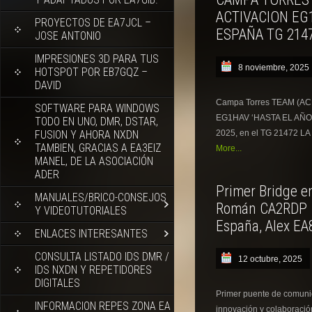
ACTIVACION EG
PROYECTOS DE EA7JCL –
ESPAÑA TG 214
JOSE ANTONIO
IMPRESIONES 3D PARA TUS
8 noviembre, 2025
HOTSPOT POR EB7GQZ –
DAVID
Campa Torres TEAM (ACR
SOFTWARE PARA WINDOWS
EG1HAV ‘HASTA EL AÑO Q
TODO EN UNO, DMR, DSTAR,
FUSION Y AHORA NXDN
2025, en el TG 21472 
TAMBIEN, GRACIAS A EA3EIZ
More...
MANEL, DE LA ASOCIACIÓN
ADER
Primer Bridge e
MANUALES/BRICO-CONSEJOS
Román CA2RDP –
Y VIDEOTUTORIALES
España, Alex EA
ENLACES INTERESANTES
CONSULTA LISTADO IDS DMR /
12 octubre, 2025
IDS NXDN Y REPETIDORES
DIGITALES
Primer puente de comun
INFORMACION REPES ZONA EA
innovación y colaboració