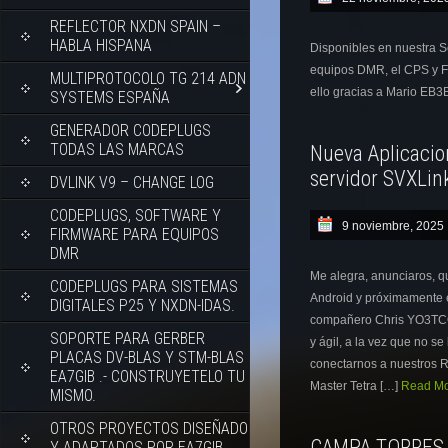
REFLECTOR NXDN SPAIN –
HABLA HISPANA
Disponibles en nuestra 
equipos DMR, el CPS y Fi
MULTIPROTOCOLO TG 214 ADN
ello gracias a Mario EB
SYSTEMS ESPAÑA
GENERADOR CODEPLUGS
TODAS LAS MARCAS
Nueva Aplicacion
servidor SVXLin
DVLINK V9 – CHANGE LOG
CODEPLUGS, SOFTWARE Y
9 noviembre, 2025
FIRMWARE PARA EQUIPOS
DMR
Me alegra, anunciaros, q
CODEPLUGS PARA SISTEMAS
Android y próximamente e
DIGITALES P25 Y NXDN-IDAS.
compañero Chris YO3TCO,
SOPORTE PARA GERBER
y ágil, a la vez que no 
PLACAS DV-BLAS Y STM-BLAS
conectarnos a nuestros Re
EA7GIB .- CONSTRUYETELO TU
Master Tetra […]
Read Mor
MISMO.
OTROS PROYECTOS DISEÑADO
CAMPA TORRES 
Y ADAPTADOS POR EA7GIB.