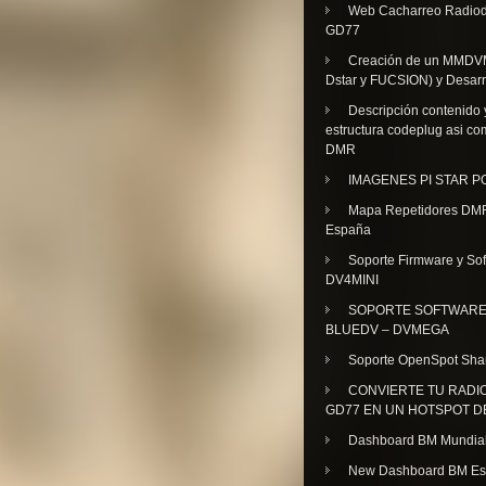
Web Cacharreo Radiod
GD77
Creación de un MMDV
Dstar y FUCSION) y Desarr
Descripción contenido 
estructura codeplug asi co
DMR
IMAGENES PI STAR 
Mapa Repetidores DM
España
Soporte Firmware y Sof
DV4MINI
SOPORTE SOFTWAR
BLUEDV – DVMEGA
Soporte OpenSpot Sha
CONVIERTE TU RADI
GD77 EN UN HOTSPOT D
Dashboard BM Mundia
New Dashboard BM E