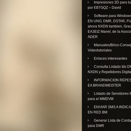
Impresiones 3D para tu
por EB7GQZ – David
Software para Windo
EN UNO, DMR, DSTAR, FU
ahora NXDN tambien, Grac
EA3EIZ Manel, de la Asoci
ADER
Manuales/Brico-Consej
Videotutoriales
Enlaces interesantes
Consulta Listado Ids D
NXDN y Repetidores Digita
INFORMACION REPE
EA BRANDMEISTER
Listado de Servidores 
para el MMDVM
ENVIAR SMS A INDIC
EN RED BM
Generar Lista de Cont
para DMR