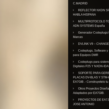
C.MADRID
REFLECTOR NXDN SP
HABLA HISPANA
MULTIPROTOCOLO TG
ADN SYSTEMS España
Generador Codeplugs t
Marcas
DVLINK V9 – CHANGE
Codeplugs, Software y
para Equipos DMR
Codeplugs para sistem
Digitales P25 Y NXDN-IDA
SOPORTE PARA GER
PLACAS DV-BLAS Y STM-
EA7GIB .- Construyetelo tu
Otros Proyectos Diseñ
Adaptados por EA7GIB.
PROYECTOS DE EA7J
JOSE ANTONIO