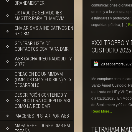
BRANDMEISTER
comunicaciones digitales
un reto y a la vez una o
LISTADO DE SERVIDORES
MASTER PARA EL MMDVM
estándares y protocolos:
seguridad pública; […]
Re
ENVIAR SMS A INDICATIVOS EN
RED BM
XXXI TROFEO Y
GENERAR LISTA DE
CONTACTOS CSV PARA DMR
CUSTODIO 2025
WEB CACHARREO RADIODDITY
GD77
20 septiembre, 20
CREACIÓN DE UN MMDVM
(DMR, DSTAR Y FUCSION) Y
Me complace comunicaros
DESARROLLO
Santo Ángel Custodio, Pat
realizada en HF y VHF, c
DESCRIPCIÓN CONTENIDO Y
día 02/10/2025. En Modo D
ESTRUCTURA CODEPLUG ASI
de Septiembre y 02 de O
COMO LA RED DMR
Read More...
IMAGENES PI STAR POR WEB
MAPA REPETIDORES DMR BM
TETRAHAM MADRI
ESPAÑA