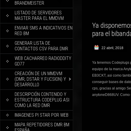
BRANDMEISTER
LISTADO DE SERVIDORES
MASTER PARA EL MMDVM
Ya disponemos
ENVIAR SMS A INDICATIVOS EN
para el biban
RED BM
GENERAR LISTA DE
CONTACTOS CSV PARA DMR
22 abril, 2018
WEB CACHARREO RADIODDITY
Ya tenemos Codeplugs po
GD77
equipo de la marca Any
CREACIÓN DE UN MMDVM
EB3CKT, asi como tambi
(DMR, DSTAR Y FUCSION) Y
conseguir bases de dato
DESARROLLO
cps, gracias al amigo S
DESCRIPCIÓN CONTENIDO Y
anytoneD868UV. Como d
ESTRUCTURA CODEPLUG ASI
COMO LA RED DMR
IMAGENES PI STAR POR WEB
MAPA REPETIDORES DMR BM
ESPAÑA