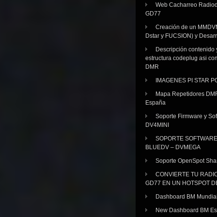
Web Cacharreo Radiod
GD77
Creación de un MMDV
Dstar y FUCSION) y Desarr
Descripción contenido 
estructura codeplug asi co
DMR
IMAGENES PI STAR 
Mapa Repetidores DM
España
Soporte Firmware y Sof
DV4MINI
SOPORTE SOFTWAR
BLUEDV – DVMEGA
Soporte OpenSpot Sha
CONVIERTE TU RADI
GD77 EN UN HOTSPOT D
Dashboard BM Mundia
New Dashboard BM E