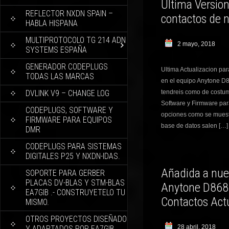
Ultima Version
REFLECTOR NXDN SPAIN –
contactos de 
HABLA HISPANA
MULTIPROTOCOLO TG 214 ADN
2 mayo, 2018
SYSTEMS ESPAÑA
GENERADOR CODEPLUGS
Ultima Actualizacion par
TODAS LAS MARCAS
en el equipo Anytone D8
DVLINK V9 – CHANGE LOG
tendreis como de costu
Software y Firmware pa
CODEPLUGS, SOFTWARE Y
opciones como se muestr
FIRMWARE PARA EQUIPOS
base de datos salen […]
DMR
CODEPLUGS PARA SISTEMAS
DIGITALES P25 Y NXDN-IDAS.
Añadida a nues
SOPORTE PARA GERBER
PLACAS DV-BLAS Y STM-BLAS
Anytone D868U
EA7GIB .- CONSTRUYETELO TU
Contactos Act
MISMO.
OTROS PROYECTOS DISEÑADO
28 abril, 2018
Y ADAPTADOS POR EA7GIB.