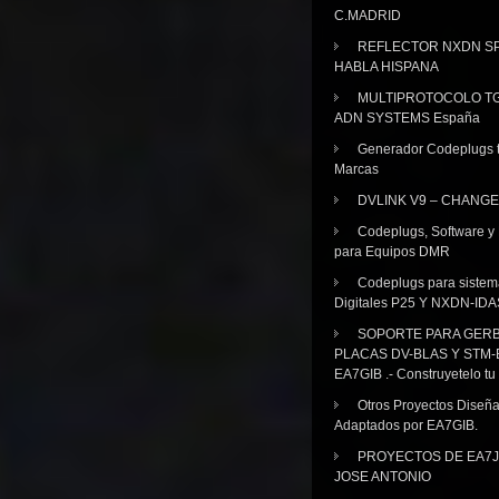
C.MADRID
REFLECTOR NXDN SP
HABLA HISPANA
MULTIPROTOCOLO TG
ADN SYSTEMS España
Generador Codeplugs t
Marcas
DVLINK V9 – CHANGE
Codeplugs, Software y
para Equipos DMR
Codeplugs para sistem
Digitales P25 Y NXDN-IDA
SOPORTE PARA GER
PLACAS DV-BLAS Y STM-
EA7GIB .- Construyetelo tu
Otros Proyectos Diseñ
Adaptados por EA7GIB.
PROYECTOS DE EA7J
JOSE ANTONIO