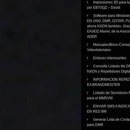
Impresiones 3D para tu
por EB7GQZ – David
Software para Windo
EN UNO, DMR, DSTAR, FU
ahora NXDN tambien, Grac
EA3EIZ Manel, de la Asoci
ADER
Manuales/Brico-Consej
Videotutoriales
Enlaces interesantes
Consulta Listado Ids D
NXDN y Repetidores Digita
INFORMACION REPE
EA BRANDMEISTER
Listado de Servidores 
para el MMDVM
ENVIAR SMS A INDIC
EN RED BM
Generar Lista de Cont
para DMR