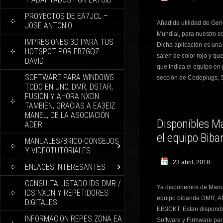
PROYECTOS DE EA7JCL –
Añadida utilidad de Gen
JOSE ANTONIO
Mundial, para nuestro 
IMPRESIONES 3D PARA TUS
Dicha aplicación es una 
HOTSPOT POR EB7GQZ –
salen de color rojo y qu
DAVID
que indica el equipo en 
SOFTWARE PARA WINDOWS
sección de Codeplugs, 
TODO EN UNO, DMR, DSTAR,
FUSION Y AHORA NXDN
TAMBIEN, GRACIAS A EA3EIZ
MANEL, DE LA ASOCIACIÓN
Disponibles M
ADER
el equipo Bib
MANUALES/BRICO-CONSEJOS
Y VIDEOTUTORIALES
23 abril, 2018
ENLACES INTERESANTES
CONSULTA LISTADO IDS DMR /
Ya disponemos de Manua
IDS NXDN Y REPETIDORES
equipo bibanda DMR, A
DIGITALES
EB3CKT. Estan disponibl
INFORMACION REPES ZONA EA
Software y Firmware p