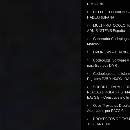
C.MADRID
REFLECTOR NXDN SP
HABLA HISPANA
MULTIPROTOCOLO TG
ADN SYSTEMS España
Generador Codeplugs t
Marcas
DVLINK V9 – CHANGE
Codeplugs, Software y
para Equipos DMR
Codeplugs para sistem
Digitales P25 Y NXDN-IDA
SOPORTE PARA GER
PLACAS DV-BLAS Y STM-
EA7GIB .- Construyetelo tu
Otros Proyectos Diseñ
Adaptados por EA7GIB.
PROYECTOS DE EA7J
JOSE ANTONIO