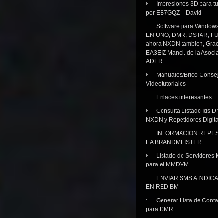
Impresiones 3D para tu
por EB7GQZ – David
Software para Windo
EN UNO, DMR, DSTAR, FU
ahora NXDN tambien, Grac
EA3EIZ Manel, de la Asoci
ADER
Manuales/Brico-Consej
Videotutoriales
Enlaces interesantes
Consulta Listado Ids D
NXDN y Repetidores Digita
INFORMACION REPE
EA BRANDMEISTER
Listado de Servidores 
para el MMDVM
ENVIAR SMS A INDIC
EN RED BM
Generar Lista de Cont
para DMR