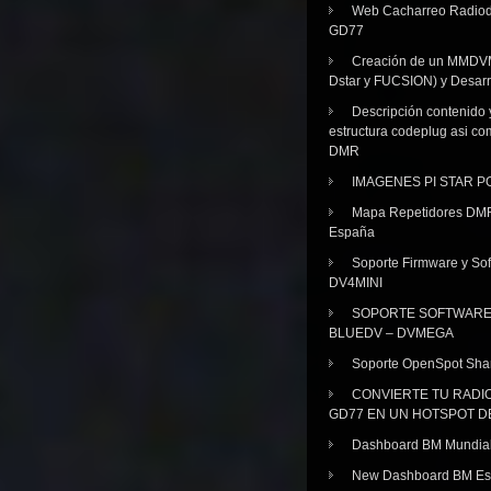
Web Cacharreo Radiod
GD77
Creación de un MMDV
Dstar y FUCSION) y Desarr
Descripción contenido 
estructura codeplug asi co
DMR
IMAGENES PI STAR 
Mapa Repetidores DM
España
Soporte Firmware y Sof
DV4MINI
SOPORTE SOFTWAR
BLUEDV – DVMEGA
Soporte OpenSpot Sha
CONVIERTE TU RADI
GD77 EN UN HOTSPOT D
Dashboard BM Mundia
New Dashboard BM E