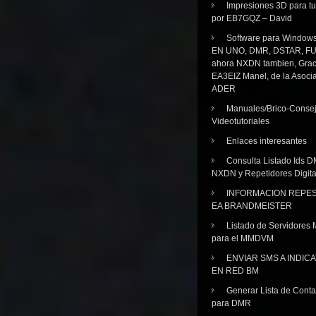
Impresiones 3D para tu
por EB7GQZ – David
Software para Windo
EN UNO, DMR, DSTAR, FU
ahora NXDN tambien, Grac
EA3EIZ Manel, de la Asoci
ADER
Manuales/Brico-Consej
Videotutoriales
Enlaces interesantes
Consulta Listado Ids D
NXDN y Repetidores Digita
INFORMACION REPE
EA BRANDMEISTER
Listado de Servidores 
para el MMDVM
ENVIAR SMS A INDIC
EN RED BM
Generar Lista de Cont
para DMR