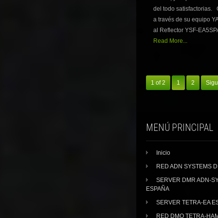
del todo satisfactorias
a través de su equipo
al Reflector YSF-EA5SPA
Read More...
1 of 2
1
2
Sigu
MENÚ PRINCIPAL
Inicio
RED ADN SYSTEMS 
SERVER DMR ADN-S
ESPAÑA
SERVER TETRA-EA E
RED DMO TETRA-HA