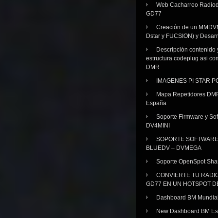
Web Cacharreo Radiod
GD77
Creación de un MMDV
Dstar y FUCSION) y Desarr
Descripción contenido 
estructura codeplug asi co
DMR
IMAGENES PI STAR 
Mapa Repetidores DM
España
Soporte Firmware y Sof
DV4MINI
SOPORTE SOFTWAR
BLUEDV – DVMEGA
Soporte OpenSpot Sha
CONVIERTE TU RADI
GD77 EN UN HOTSPOT D
Dashboard BM Mundia
New Dashboard BM E