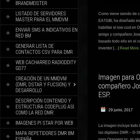
BRANDMEISTER
LISTADO DE SERVIDORES
Como viene siendo de c
MASTER PARA EL MMDVM
EA7GIB, ha diseñado es
habilitar el low cost en
ENVIAR SMS A INDICATIVOS EN
amigo y compañero Jose 
RED BM
basado todo ello en el c
GENERAR LISTA DE
inventor […]
Read More..
CONTACTOS CSV PARA DMR
WEB CACHARREO RADIODDITY
GD77
Imagen para Or
CREACIÓN DE UN MMDVM
(DMR, DSTAR Y FUCSION) Y
compañero Jo
DESARROLLO
ESP.
DESCRIPCIÓN CONTENIDO Y
ESTRUCTURA CODEPLUG ASI
29 junio, 2017
COMO LA RED DMR
IMAGENES PI STAR POR WEB
La imagen incluye todo l
MAPA REPETIDORES DMR BM
las digitales DMR – D-S
ESPAÑA
para Orangepi pc, pc plus