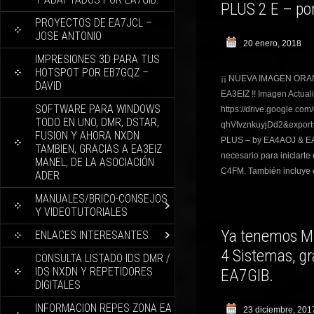
PLUS 2 E – po
PROYECTOS DE EA7JCL –
JOSE ANTONIO
20 enero, 2018
IMPRESIONES 3D PARA TUS
HOTSPOT POR EB7GQZ –
¡¡ NUEVA IMAGEN ORAN
DAVID
EA3EIZ !! Imagen Actual
SOFTWARE PARA WINDOWS
https://drive.google.c
TODO EN UNO, DMR, DSTAR,
qhVfvznkuyjDd2&export
FUSION Y AHORA NXDN
PLUS – by EA4AOJ & EA3
TAMBIEN, GRACIAS A EA3EIZ
necesario para iniciarte
MANEL, DE LA ASOCIACIÓN
C4FM. También incluye e
ADER
MANUALES/BRICO-CONSEJOS
Y VIDEOTUTORIALES
Ya tenemos Min
ENLACES INTERESANTES
4 Sistemas, g
CONSULTA LISTADO IDS DMR /
IDS NXDN Y REPETIDORES
EA7GIB.
DIGITALES
INFORMACION REPES ZONA EA
23 diciembre, 201