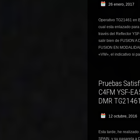
26 enero, 2017
Operativo TG21461 en B
cual esta enlazado para
través del Reflector Y
salir bien de FUSION A D
FUSION EN MODALIDAD
«VW», el indicativo si p
Pruebas Satisf
C4FM YSF-EA5 
DMR TG2146
12 octubre, 2016
Esta tarde, he realizad
SPAIN, y su pasarela a