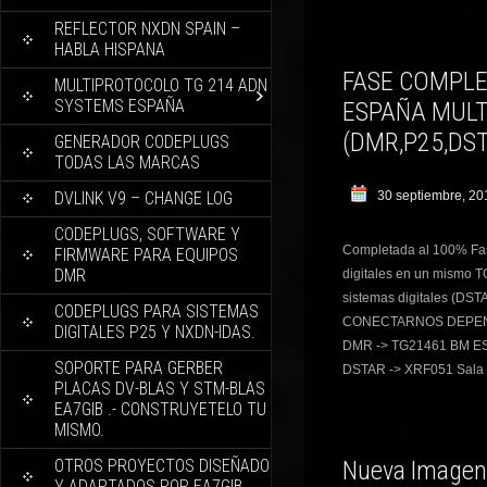
REFLECTOR NXDN SPAIN –
HABLA HISPANA
FASE COMPLE
MULTIPROTOCOLO TG 214 ADN
SYSTEMS ESPAÑA
ESPAÑA MUL
(DMR,P25,DS
GENERADOR CODEPLUGS
TODAS LAS MARCAS
DVLINK V9 – CHANGE LOG
30 septiembre, 20
CODEPLUGS, SOFTWARE Y
Completada al 100% Fas
FIRMWARE PARA EQUIPOS
DMR
digitales en un mismo TG
sistemas digitales (D
CODEPLUGS PARA SISTEMAS
CONECTARNOS DEPEND
DIGITALES P25 Y NXDN-IDAS.
DMR -> TG21461 BM ESP
SOPORTE PARA GERBER
DSTAR -> XRF051 Sala F
PLACAS DV-BLAS Y STM-BLAS
EA7GIB .- CONSTRUYETELO TU
MISMO.
OTROS PROYECTOS DISEÑADO
Nueva Imagen 
Y ADAPTADOS POR EA7GIB.