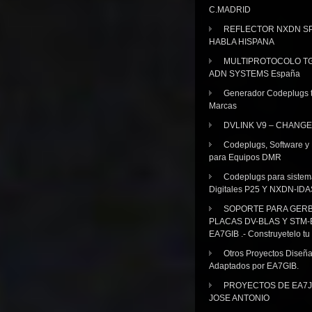
C.MADRID
REFLECTOR NXDN SP
HABLA HISPANA
MULTIPROTOCOLO TG
ADN SYSTEMS España
Generador Codeplugs t
Marcas
DVLINK V9 – CHANGE
Codeplugs, Software y
para Equipos DMR
Codeplugs para sistem
Digitales P25 Y NXDN-IDA
SOPORTE PARA GER
PLACAS DV-BLAS Y STM-
EA7GIB .- Construyetelo tu
Otros Proyectos Diseñ
Adaptados por EA7GIB.
PROYECTOS DE EA7J
JOSE ANTONIO