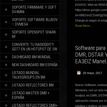
EA4AOJ. Web de REM-ES
SOPORTE FIRMWARE Y SOFT
https://drive.google.com
DV4MINI
id=0B62snZCDaNQgTlp
SOPORTE SOFTWARE BLUEDV
Orange pi según el ami
– DVMEGA
Read More...
SOPORTE OPENSPOT SHARK
RF
CONVIERTE TU RADIODDITY
Software par
GD77 EN UN HOTSPOT DE 5W
DMR, DSTAR Y 
DASHBOARD BM MUNDIAL
EA3EIZ Manel
NEW DASHBOARD BM ESPAÑA
LISTADO MUNDIAL
26 mayo, 2017
TALKSGROUPS EN BM
LISTADO REFLECTORES BM
Nuevo Software, realiza
Windows, con un solo lan
LISTADO MASTER DMR +
hostpot, en DMR, DSTAR
ESPAÑA
aplicación creada por 
LISTADO REFLECTORES DMR+
intuitiva y grafica, es b