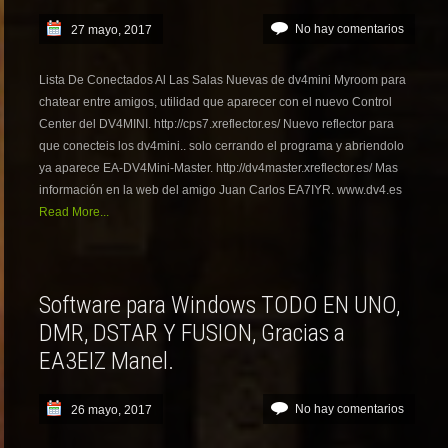
No hay comentarios
27 mayo, 2017
Lista De Conectados Al Las Salas Nuevas de dv4mini Myroom para
chatear entre amigos, utilidad que aparecer con el nuevo Control
Center del DV4MINI. http://cps7.xreflector.es/ Nuevo reflector para
que conecteis los dv4mini.. solo cerrando el programa y abriendolo
ya aparece EA-DV4Mini-Master. http://dv4master.xreflector.es/ Mas
información en la web del amigo Juan Carlos EA7IYR. www.dv4.es
Read More...
Software para Windows TODO EN UNO,
DMR, DSTAR Y FUSION, Gracias a
EA3EIZ Manel.
No hay comentarios
26 mayo, 2017