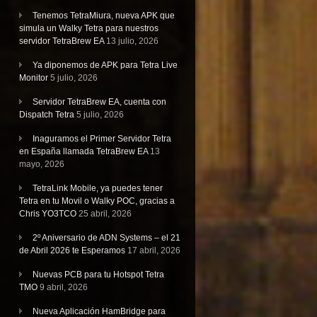
Tenemos TetraMiura, nueva APK que
simula un Walky Tetra para nuestros
servidor TetraBrew EA
13 julio, 2026
Ya diponemos de APK para Tetra Live
Monitor
5 julio, 2026
Servidor TetraBrew EA, cuenta con
Dispatch Tetra
5 julio, 2026
Inaguramos el Primer Servidor Tetra
en España llamada TetraBrew EA
13
mayo, 2026
TetraLink Mobile, ya puedes tener
Tetra en tu Movil o Walky POC, gracias a
Chris YO3TCO
25 abril, 2026
2º Aniversario de ADN Systems – el 21
de Abril 2026 te Esperamos
17 abril, 2026
Nuevas PCB para tu Hotspot Tetra
TMO
9 abril, 2026
Nueva Aplicación HamBridge para