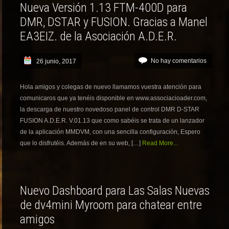
Nueva Versión 1.13 FTM-400D para
DMR, DSTAR y FUSION. Gracias a Manel
EA3EIZ. de la Asociación A.D.E.R.
No hay comentarios
26 junio, 2017
Hola amigos y colegas de nuevo llamamos vuestra atención para
comunicaros que ya tenéis disponible en www.associacioader.com,
la descarga de nuestro novedoso panel de control DMR D-STAR
FUSION A.D.E.R. V.01.13 que como sabéis se trata de un lanzador
de la aplicación MMDVM, con una sencilla configuración, Espero
que lo disfrutéis. Además de en su web, […]
Read More...
Nuevo Dashboard para Las Salas Nuevas
de dv4mini Myroom para chatear entre
amigos