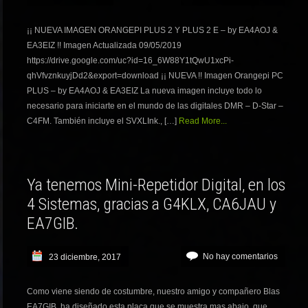
¡¡ NUEVA IMAGEN ORANGEPI PLUS 2 Y PLUS 2 E – by EA4AOJ &
EA3EIZ !! Imagen Actualizada 09/05/2019
https://drive.google.com/uc?id=16_6W88Y1tQwU1xcPi-
qhVfvznkuyjDd2&export=download ¡¡ NUEVA !! Imagen Orangepi PC
PLUS – by EA4AOJ & EA3EIZ La nueva imagen incluye todo lo
necesario para iniciarte en el mundo de las digitales DMR – D-Star –
C4FM. También incluye el SVXLInk., […]
Read More...
Ya tenemos Mini-Repetidor Digital, en los
4 Sistemas, gracias a G4KLX, CA6JAU y
EA7GIB.
No hay comentarios
23 diciembre, 2017
Como viene siendo de costumbre, nuestro amigo y compañero Blas
EA7GIB, ha diseñado esta placa que se muestra mas abajo, que