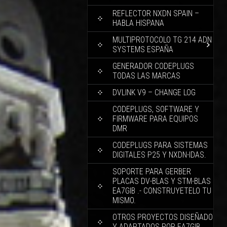
REFLECTOR NXDN SPAIN –
HABLA HISPANA
MULTIPROTOCOLO TG 214 ADN
SYSTEMS ESPAÑA
GENERADOR CODEPLUGS
TODAS LAS MARCAS
DVLINK V9 – CHANGE LOG
CODEPLUGS, SOFTWARE Y
FIRMWARE PARA EQUIPOS
DMR
CODEPLUGS PARA SISTEMAS
DIGITALES P25 Y NXDN-IDAS.
SOPORTE PARA GERBER
PLACAS DV-BLAS Y STM-BLAS
EA7GIB .- CONSTRUYETELO TU
MISMO.
OTROS PROYECTOS DISEÑADO
Y ADAPTADOS POR EA7GIB.