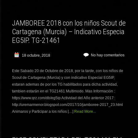
JAMBOREE 2018 con los niños Scout de
Cartagena (Murcia) – Indicativo Especia
EG5IP. TG-21461
No hay comentarios
18 octubre, 2018
Este Sabado 20 de Octubre de 2018, por la tarde, con los niños de
Scout de Cartagena (Murcia) y con indicativo Especial EG5IP,
estaran ademas de por los TG habilitados para dicha actividad,
tambien estarán en el TG21461 Multimodo. Mas Información :
https://www.qrz.com/db/eg5ip Actividad del Año anterior 2017:
http://uremarmenor.blogspot.com/2017/10/jamboree-2017_23.html
Animaros y Participar a los niños […]
Read More...