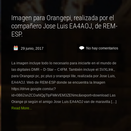
Imagen para Orangepi, realizada por el
compañero Jose Luis EA4AOJ, de REM-
ESP.
No hay comentarios
29 junio, 2017
La imagen incluye todo lo necesario para iniciarte en el mundo de
las digitales DMR – D-Star – C4FM. También incluye el SVXLInk.,
para Orangepi pc, pc plus y orangepi lite, realizada por Jose Luis,
EA4AOJ. Web de REM-ESP donde se encuentra la Imagen
https://drive.google.com/uc?
id=0B62snZCDaNQgTlpFWkVEM3ZENmc&export=download Las
Orange pi según el amigo Jose Luis EA4AOJ van de maravilla […]
Read More...